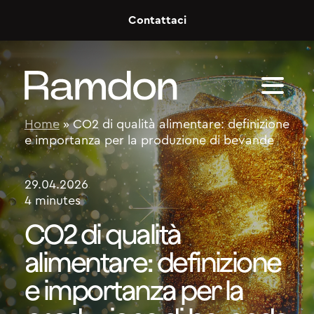
Skip to content
Contattaci
Home
»
CO2 di qualità alimentare: definizione
e importanza per la produzione di bevande
29.04.2026
4 minutes
CO2 di qualità
alimentare: definizione
e importanza per la