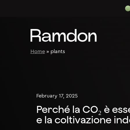
Skip to content
Home
»
plants
February 17, 2025
Perché la CO₂ è ess
e la coltivazione in