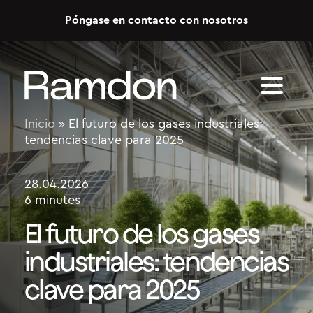
Skip to content
Póngase en contacto con nosotros
Inicio
»
El futuro de los gases industriales:
tendencias clave para 2025
28.04.2026
6 minutes
El futuro de los gases
industriales: tendencias
clave para 2025