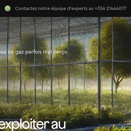
Contactez notre équipe d’experts au
+356 21444077
ux ce gaz parfois mal perçu
xploiter au