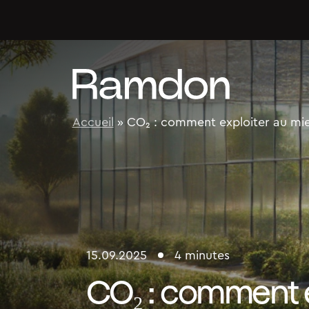
Skip to content
Accueil
»
CO₂ : comment exploiter au mie
15.09.2025
4 minutes
CO₂ : comment e